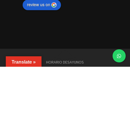
review us on
Translate »
HORARIO DESAYUNOS
Lunes a jueves • 8:00 am - 12:00 pm
Viernes a domingo • 8:00 am - 12:15 pm
HORARIOS COMIDA
Lunes a miércoles • 12:00 pm - 11:00 pm
Jueves • 12:00 pm - 12:00 am
Viernes y sábado • 12:45 pm - 12:00 am
Domingo • 12:45 pm - 09:00 pm