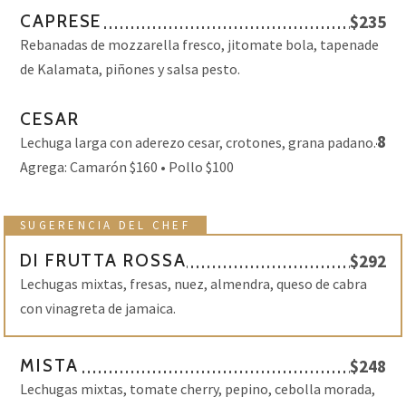
CAPRESE
$235
Rebanadas de mozzarella fresco, jitomate bola, tapenade
de Kalamata, piñones y salsa pesto.
CESAR
$248
Lechuga larga con aderezo cesar, crotones, grana padano.
Agrega: Camarón $160 • Pollo $100
SUGERENCIA DEL CHEF
DI FRUTTA ROSSA
$292
Lechugas mixtas, fresas, nuez, almendra, queso de cabra
con vinagreta de jamaica.
MISTA
$248
Lechugas mixtas, tomate cherry, pepino, cebolla morada,