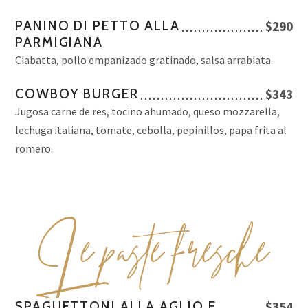
PANINO DI PETTO ALLA
$290
PARMIGIANA
Ciabatta, pollo empanizado gratinado, salsa arrabiata.
COWBOY BURGER
$343
Jugosa carne de res, tocino ahumado, queso mozzarella,
lechuga italiana, tomate, cebolla, pepinillos, papa frita al
romero.
L
e paste fresche
SPAGUETTONI ALLA AGLIO E
$354