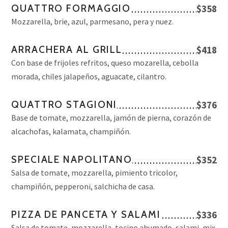
QUATTRO FORMAGGIO
$358
Mozzarella, brie, azul, parmesano, pera y nuez.
ARRACHERA AL GRILL
$418
Con base de frijoles refritos, queso mozarella, cebolla
morada, chiles jalapeños, aguacate, cilantro.
QUATTRO STAGIONI
$376
Base de tomate, mozzarella, jamón de pierna, corazón de
alcachofas, kalamata, champiñón.
SPECIALE NAPOLITANO
$352
Salsa de tomate, mozzarella, pimiento tricolor,
champiñón, pepperoni, salchicha de casa.
PIZZA DE PANCETA Y SALAMI
$336
Salsa de tomate, mozzarella, tocino ahumado, salami, mix